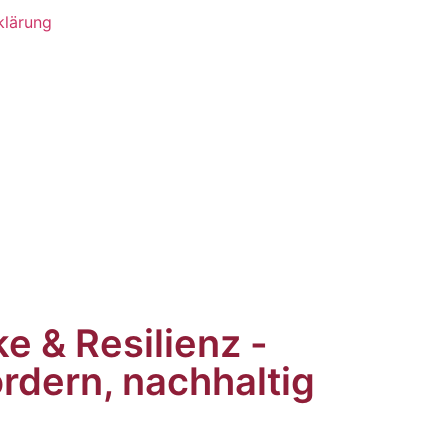
klärung
e & Resilienz -
ördern, nachhaltig