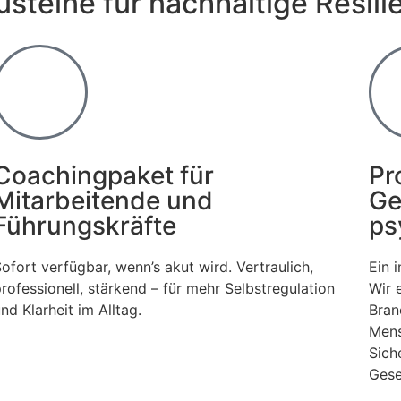
steine für nachhaltige Resili
Coachingpaket für
Pr
Mitarbeitende und
Ge
Führungskräfte
ps
ofort verfügbar, wenn’s akut wird. Vertraulich,
Ein 
rofessionell, stärkend – für mehr Selbstregulation
Wir 
nd Klarheit im Alltag.
Bran
Mens
Sich
Gese