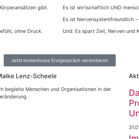
Körperansätzen gibt.
Es ist wirtschaftlich UND mensc
Es ist Nervensystemfreundlich – 
gefühl, ohne Druck.
Und: Es spart Zeit, Nerven und K
Jetzt kostenloses Erstgespräch vereinbaren
aike Lenz-Scheele
Akt
ch begleite Menschen und Organisationen in der
Da
eränderung.
Pr
U
31.0
Im